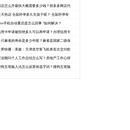
回事 ?如何解决？
以再申请？办理信用卡需
网店怎么开最快大概需要多少钱？拼多多网店代
天天热议:仓鼠怀孕多久生孩子呢？ 仓鼠怀孕有
要什么条件？ 全球要闻
vivo手机自动重启是怎么回事 ?如何解决？
信用卡申请被拒绝多久可以再申请？办理信用卡
一只麻雀的寿命是多少年呢？麻雀是国家二级保
世界快播：美媒：天津造空客飞机将首次交付欧
置业顾问个人工作总结怎么写？房地产工作心得
搜狗五笔输入法怎么设置候选字词？搜狗五笔输