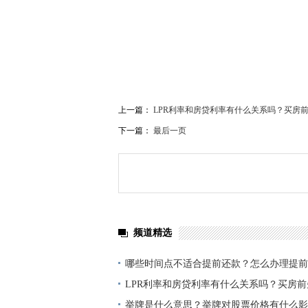
关键词：
不适合提前还款
怎么办理提前还贷
房
上一篇：
LPR利率和房贷利率有什么关系吗？买房前
下一篇：
最后一页
频道精选
哪些时间点不适合提前还款？怎么办理提前
LPR利率和房贷利率有什么关系吗？买房前
房贷款条件”吗?
举牌是什么意思？举牌对股票价格有什么影