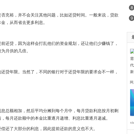
是否充裕，并不会关注其他问题，比如还贷时间。一般来说，贷款
本金，从而省去更多利息。
提前还贷，因为这样会打乱他们的资金规划，还让他们少赚钱了，
般为月供的几倍。
的还贷年限。当然了，不同的银行对于还贷年限的要求会不一样，
。
网
多
营
利息总额相加，然后平均分摊到每个月中，每月贷款利息按月初剩
着，每月还款额中的本金比重逐月递增、利息比重逐月递减。
v
经偿还了大部分的利息，因此提前还款的意义也不大。