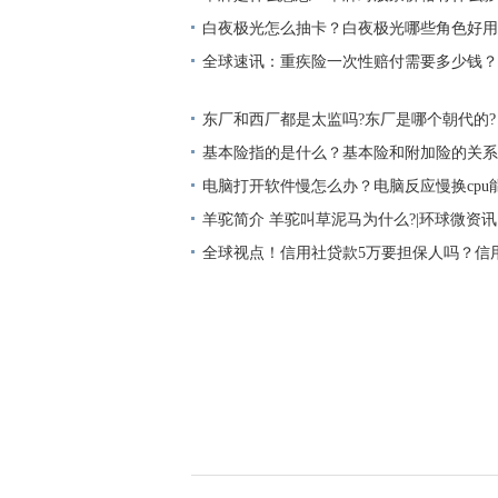
白夜极光怎么抽卡？白夜极光哪些角色好用
全球速讯：重疾险一次性赔付需要多少钱？
还能续保吗？
东厂和西厂都是太监吗?东厂是哪个朝代的?
基本险指的是什么？基本险和附加险的关系
实时
电脑打开软件慢怎么办？电脑反应慢换cpu
​羊驼简介 羊驼叫草泥马为什么?|环球微资讯
全球视点！信用社贷款5万要担保人吗？信
要求？