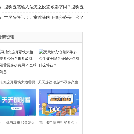
心得总结范文来了！
搜狗五笔输入法怎么设置候选字词？搜狗五
笔输入法怎么设置？
世界快资讯：儿童跳绳的正确姿势是什么？
儿童跳绳有什么好处？
最新资讯
店怎么开最快大概需要
天天热议:仓鼠怀孕多久生
少钱？拼多多网店代运
孩子呢？ 仓鼠怀孕有什么
要多少费用？ 全球新消
特征？
ivo手机自动重启是怎么
息
信用卡申请被拒绝多久可