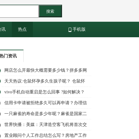
搜索
快讯
热点
手机版
热门资讯
网店怎么开最快大概需要多少钱？拼多多网
店代运营要多少费用？ 全球新消息
天天热议:仓鼠怀孕多久生孩子呢？ 仓鼠怀
孕有什么特征？
vivo手机自动重启是怎么回事 ?如何解决？
信用卡申请被拒绝多久可以再申请？办理信
用卡需要什么条件？ 全球要闻
一只麻雀的寿命是多少年呢？麻雀是国家二
级保护动物吗？
世界快播：美媒：天津造空客飞机将首次交
付欧洲客户
置业顾问个人工作总结怎么写？房地产工作