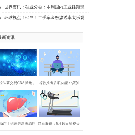
屏密码
世界资讯：硅业分会：本周国内工业硅期现
价格均延续下行态势 但有望短期内止跌企稳
环球视点！64％！二手车金融渗透率太乐观
最新资讯
控队要交易CBA状元，
谷歌推出多项功能：识别
永熙渴望超越郭艾伦，
皮肤病、模拟试穿衣服
国女篮召回李梦 环球观
动态丨姚迪最新表态想
速讯
红豆股份：6月16日融资买