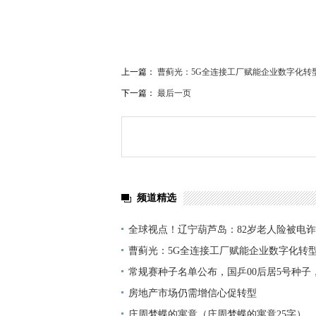
上一篇：
曹蓟光：5G全连接工厂赋能企业数字化转
下一篇：
最后一页
频道精选
全球视点！辽宁葫芦岛：82岁老人险被电诈3
警耐心劝说化解险情
曹蓟光：5G全连接工厂赋能企业数字化转型
常规赛种子名单公布，国乒00后居5号种子
占2席
房地产市场仍需增信心促转型
庄周梦蝶的寓意（庄周梦蝶的寓意25字）