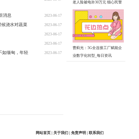
老人险被电诈30万元 细心民警
09:39:33
耐心劝说化解险情
新消息
2023-06-17
时候浇水对蔬菜
2023-06-17
09:42:58
2023-06-17
09:58:01
2023-06-17
09:46:23
曹蓟光：5G全连接工厂赋能企
不如缅甸，年轻
2023-06-17
09:56:52
业数字化转型_每日资讯
09:33:48
网站首页 | 关于我们 | 免责声明 | 联系我们