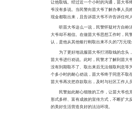
让他取钱。经过近一个小时的沟通，苗大爷
爷没有多说。当民警向苗大爷了解办事人员姓
现金都取出来，且告诉苗大爷不许告诉任何
听苗大爷这么一说，民警怀疑对方自称
大爷却不相信。在做苗大爷思想工作时，民
认，是他从其他银行刚取出来不久的7万元
为了更好地说服苗大爷打消取钱的念头
苗大爷进行劝说。此时，民警才了解到苗大
没有到期取不了、取出来后无法领取利息等
个多小时的耐心劝说，苗大爷终于同意不取
苗大爷再次把存款取出，及时与社区工作人
民警如此耐心细致的工作，让苗大爷也
形式多样、富有成效的宣传方式，不断扩大
的美好生活营造良好的法治环境。
关键词：