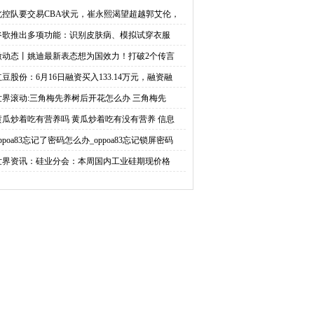
国效力！打破2个传言，
入133.14万元，融资融券
北控队要交易CBA状元，崔永熙渴望超越郭艾伦，
谷歌推出多项功能：识别皮肤病、模拟试穿衣服
赛季确定留在天津女排
余额3.27亿元_世界播报
微动态丨姚迪最新表态想为国效力！打破2个传言
红豆股份：6月16日融资买入133.14万元，融资融
世界滚动:三角梅先养树后开花怎么办 三角梅先
黄瓜炒着吃有营养吗 黄瓜炒着吃有没有营养 信息
ppoa83忘记了密码怎么办_oppoa83忘记锁屏密码
世界资讯：硅业分会：本周国内工业硅期现价格