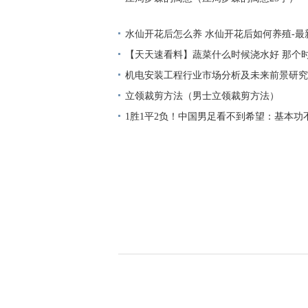
水仙开花后怎么养 水仙开花后如何养殖-最
【天天速看料】蔬菜什么时候浇水好 那个
比较 好
机电安装工程行业市场分析及未来前景研究
立领裁剪方法（男士立领裁剪方法）
1胜1平2负！中国男足看不到希望：基本功
一代沉沦