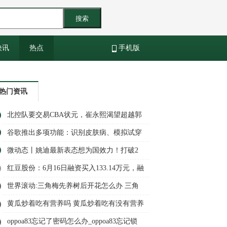
搜索
快讯
热点
手机版
热门资讯
北控队要交易CBA状元，崔永熙渴望超越郭
艾伦，中国女篮召回李梦 环球观速讯
谷歌推出多项功能：识别皮肤病、模拟试穿
衣服
微动态丨姚迪最新表态想为国效力！打破2
个传言，新赛季确定留在天津女排
红豆股份：6月16日融资买入133.14万元，融
资融券余额3.27亿元_世界播报
世界滚动:三角梅先养树后开花怎么办 三角
梅先养树后开花如何解决
黄瓜炒着吃有营养吗 黄瓜炒着吃有没有营养
信息
oppoa83忘记了密码怎么办_oppoa83忘记锁