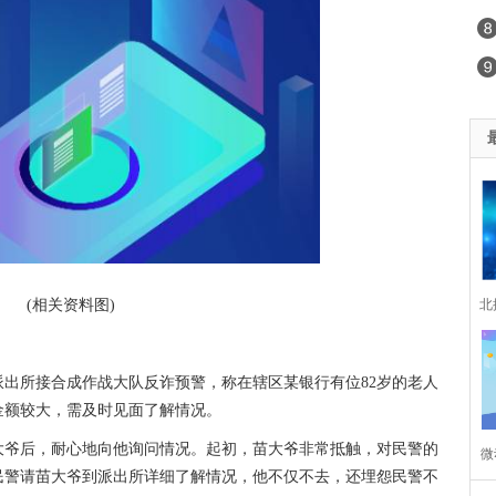
(相关资料图)
北
崔
出所接合成作战大队反诈预警，称在辖区某银行有位82岁的老人
中
金额较大，需及时见面了解情况。
大爷后，耐心地向他询问情况。起初，苗大爷非常抵触，对民警的
微
民警请苗大爷到派出所详细了解情况，他不仅不去，还埋怨民警不