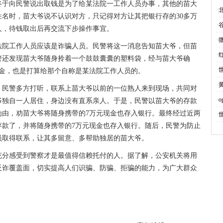
终于向民警说出取钱是为了给某法院一工作人员办事，其他的苗大
为
·
名时，苗大爷说不认识对方，只记得对方让其把银行存的30多万
·
新
人，待钱取出后再交流下步操作事宜。
·
法院工作人员应该是诈骗人员。民警将这一消息告知苗大爷，但苗
·
警还发现苗大爷随身拎着一个鼓鼓囊囊的塑料袋，经与苗大爷确
·
现金，也是打算给那个自称是某法院工作人员的。
·
，民警多方打听，联系上苗大爷以前的一位熟人来到现场，共同对
·
o
爷独自一人居住，身边没有直系亲人。于是，民警以苗大爷的存款
为由，劝苗大爷将随身携带的7万元现金也存入银行。最终经过近两
·
存款了，并将随身携带的7万元现金也存入银行。随后，民警为防止
员取得联系，让其多留意、多帮助独居的苗大爷。
充分感受到警察才是最值得信赖托付的人。据了解，公安机关将用
反诈覆盖面，切实提高人们识骗、防骗、拒骗的能力，为广大群众