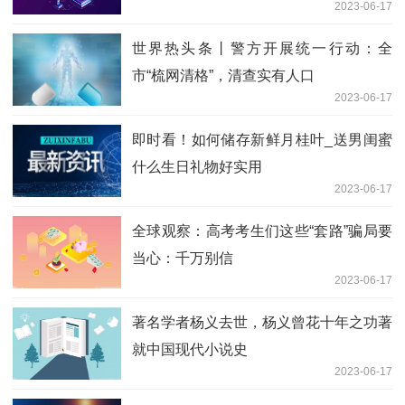
2023-06-17
世界热头条丨警方开展统一行动：全
市“梳网清格”，清查实有人口
2023-06-17
即时看！如何储存新鲜月桂叶_送男闺蜜
什么生日礼物好实用
2023-06-17
全球观察：高考考生们这些“套路”骗局要
当心：千万别信
2023-06-17
著名学者杨义去世，杨义曾花十年之功著
就中国现代小说史
2023-06-17