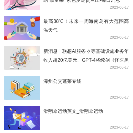
结“致富果” 紫色梦绽贺兰山-每日消息
2023-06-17
最高38℃！未来一周海南岛有大范围高
温天气
2023-06-17
新消息丨联想AI服务器等基础设施业务年
收入超20亿美元、GPT-4将续创《怪医黑
2023-06-17
杰克》、百度超级链发布敦煌数字藏
品……｜Meta元宇宙指北播报
漳州公交蓬莱专线
2023-06-17
滑翔伞运动英文_滑翔伞运动
2023-06-17