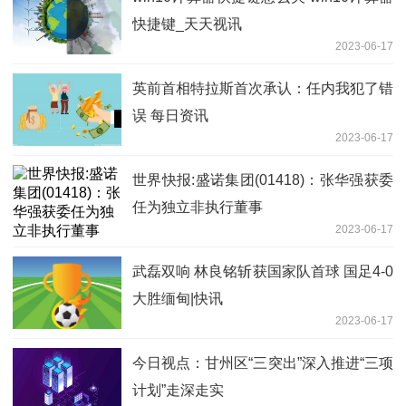
快捷键_天天视讯
2023-06-17
英前首相特拉斯首次承认：任内我犯了错
误 每日资讯
2023-06-17
世界快报:盛诺集团(01418)：张华强获委
任为独立非执行董事
2023-06-17
武磊双响 林良铭斩获国家队首球 国足4-0
大胜缅甸|快讯
2023-06-17
今日视点：甘州区“三突出”深入推进“三项
计划”走深走实