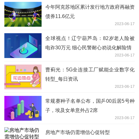
今年阿克苏地区累计发行地方政府再融资
债券11.6亿元
2023-06-17
全球视点！辽宁葫芦岛：82岁老人险被
电诈30万元 细心民警耐心劝说化解险情
2023-06-17
曹蓟光：5G全连接工厂赋能企业数字化
转型_每日资讯
2023-06-17
常规赛种子名单公布，国乒00后居5号种
子，埃及女单意外占2席
2023-06-17
房地产市场仍需增信心促转型