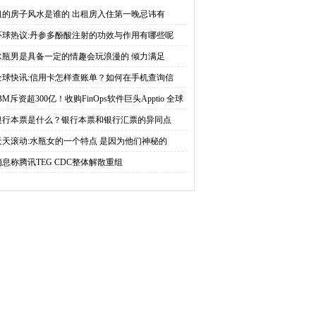
？如何在手机查询信用
FinOps软件巨头Apptio 全
租的房子风水是谁的 出租房入住第一晚忌讳有
环球热议:丹参多酚酸注射的功效与作用有哪些呢
卡消费记录？
球视讯
水瓶男是具备一定的情趣会玩浪漫的 倾力满足
全球快讯:信用卡怎样查账单？如何在手机查询信
BM斥资超300亿！收购FinOps软件巨头Apptio 全球
讯
银行本票是什么？银行本票和银行汇票的异同点
天天滚动:水瓶女的一个特点 是因为他们神秘的
消息称腾讯TEG CDC整体解散重组