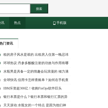
搜索
快讯
热点
手机版
热门资讯
租的房子风水是谁的 出租房入住第一晚忌讳
有哪些？
环球热议:丹参多酚酸注射的功效与作用有哪
些呢？丹参多酚酸注射的禁忌人群是什么？
水瓶男是具备一定的情趣会玩浪漫的 倾力满
足女孩？
全球快讯:信用卡怎样查账单？如何在手机查
询信用卡消费记录？
IBM斥资超300亿！收购FinOps软件巨头
Apptio 全球视讯
银行本票是什么？银行本票和银行汇票的异
同点？
天天滚动:水瓶女的一个特点 是因为他们神