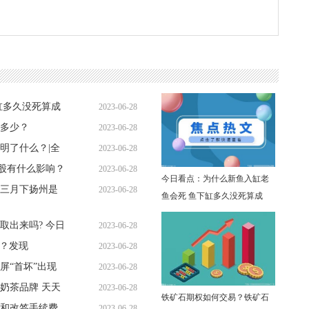
缸多久没死算成
2023-06-28
多少？
2023-06-28
11:27:30
明了什么？|全
2023-06-28
11:16:15
股有什么影响？
2023-06-28
11:24:57
今日看点：为什么新鱼入缸老
三月下扬州是
2023-06-28
11:07:24
鱼会死 鱼下缸多久没死算成
11:20:53
功？
取出来吗? 今日
2023-06-28
事？发现
2023-06-28
10:53:32
内屏“首坏”出现
2023-06-28
10:50:22
奶茶品牌 天天
2023-06-28
10:48:19
铁矿石期权如何交易？铁矿石
和改签手续费
2023-06-28
10:59:12