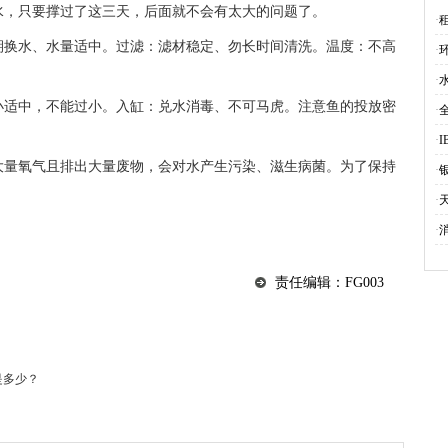
单
水，只要撑过了这三天，后面就不会有太大的问题了。
·
期换水、水量适中。过滤：滤材稳定、勿长时间清洗。温度：不高
·
·
小适中，不能过小。入缸：兑水消毒、不可马虎。注意鱼的投放密
·
·
I
大量氧气且排出大量废物，会对水产生污染、滋生病菌。为了保持
视
·
·
·
责任编辑：FG003
是多少？