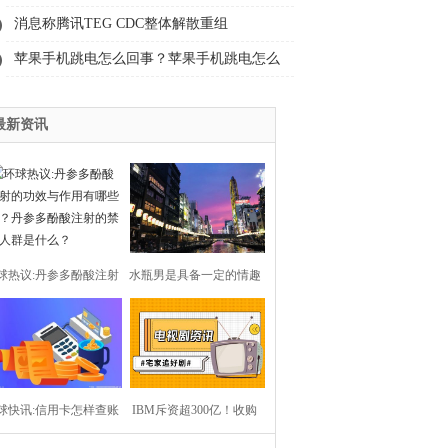
秘的感觉很多？
消息称腾讯TEG CDC整体解散重组
苹果手机跳电怎么回事？苹果手机跳电怎么
解决？
最新资讯
球热议:丹参多酚酸注射
水瓶男是具备一定的情趣
功效与作用有哪些呢？
会玩浪漫的 倾力满足女
参多酚酸注射的禁忌人
孩？
球快讯:信用卡怎样查账
群是什么？
IBM斥资超300亿！收购