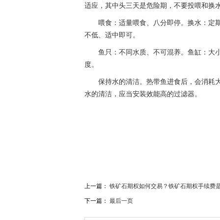
适应，其中头三天是危险期，不要投喂和换
喂食：适量喂食、八分即停。换水：定
不低、适中即可。
鱼只：不同水质、不可混养。鱼缸：大
度。
保持水的清洁。热带鱼进食后，会消耗
水的清洁，应当安装效能高的过滤器。
关键词：
为什么新鱼入缸老鱼会死
养鱼需要注意
上一篇：
铁矿石期权如何交易？铁矿石期权手续费
下一篇：
最后一页