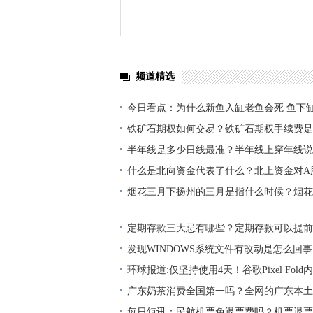
频道精选
今日看点：为什么新鱼入缸老鱼会死 鱼下
功？
铁矿石期权如何交易？铁矿石期权手续费是
半年线是多少日线最准？半年线上穿年线说
球聚看点
什么是北向资金代表了什么？北上资金对A
烟花三月下扬州的三月是指什么时候？烟花
指哪个城市？_世界观察
定期存款三大忌有哪些？定期存款可以提前
热闻
发现WINDOWS系统文件有改动是怎么回
WINDOWS系统文件有改动怎么恢复？
环球报道:仅坚持使用4天！谷歌Pixel Fold
广东奶茶消费全国第一吗？全网的广东本土
新消息
每日短讯：民航机票免退票费吗？机票退票