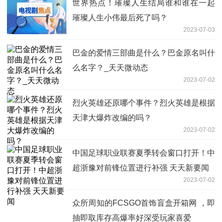
世界热点！璀璨人生结局谁和谁在一起
璀璨人生小伟最后死了吗？
2023-07-03
巴金的爱情三部曲是什么？巴金原名叫什
么名字？_天天微动态
2023-07-02
烈火英雄还原哪个事件？烈火英雄是根据
天津大爆炸改编的吗？
2023-07-02
中国足球职业联赛夏季转会窗口打开！中
超浙豫对前锋位置进行补强 天天新要闻
2023-07-02
众所周知的FCSGO首饰盲盒开箱网 ，即
抽即取库存高爆率好深受玩家喜爱