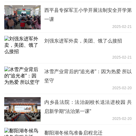
​西平县专探军王小学开展法制安全开学第
一课
2025-02-21
刘强东进军外卖，美团、饿了么接招
2025-02-21
冰雪产业背后的“追光者”：因为热爱 所以
坚守
2025-02-20
内乡县法院：法治副校长送法进校园 共
启新学期“法治第一课”
2025-02-20
鄱阳湖冬候鸟准备启程北迁