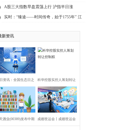
A股三大指数早盘震荡上行 沪指半日涨
0.47% 玻璃纤维、电源设备等概念板块涨幅
实时：“臻途——时间传奇，始于1755年” 江
居前
诗丹顿举行文化论坛暨体验活动
最新资讯
日资讯：全国生态日之
科华控股实控人筹划转让
，普陀这场展览关注古
控制权
树保护→
天酒业(00389)发布中期
成都世运会丨成都世运会