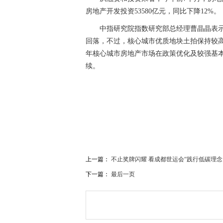
房地产开发投资53580亿元，同比下降12%。
中指研究院指数研究部总经理曹晶晶表示
回落，不过，核心城市优质地块土拍保持较
年核心城市房地产市场在政策优化及较强基
续。
关键词：
上一篇：
不止奖牌闪耀 看成都世运会“践行低碳理念
下一篇：
最后一页