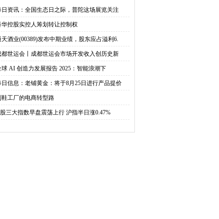
绩，股东应占溢利6.2万
市场开发收入创历史新高|
每日资讯：全国生态日之际，普陀这场展览关注
科华控股实控人筹划转让控制权
元|信息
每日热议
通天酒业(00389)发布中期业绩，股东应占溢利6.
成都世运会丨成都世运会市场开发收入创历史新
全球 AI 创造力发展报告 2025：智能浪潮下
每日信息：老铺黄金：将于8月25日进行产品提价
制鞋工厂的电商转型路
A股三大指数早盘震荡上行 沪指半日涨0.47%