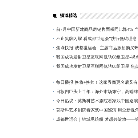
频道精选
前7月中国新建商品房销售面积同比降4% 
不止奖牌闪耀 看成都世运会“践行低碳理
桥”
焦点快报!成都世运会 | 主题商品掀起购买
我国成功发射卫星互联网低轨08组卫星-视
我国成功发射卫星互联网低轨08组卫星 焦
每日播报!换将+换帅！这家券商更名后又
日妆四巨头上半年：海外市场难守，高端牌
今日热议：莫斯科艺术剧院看家戏中国巡演
《海鸥》
莫斯科艺术剧院看家戏中国巡演 用全新视角
门
成都世运会｜锦城尽缤纷 梦想共绽放——第
会开幕式侧记