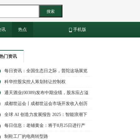
搜索
快讯
热点
手机版
热门资讯
每日资讯：全国生态日之际，普陀这场展览
关注古树保护→
科华控股实控人筹划转让控制权
通天酒业(00389)发布中期业绩，股东应占溢
利6.2万元|信息
成都世运会丨成都世运会市场开发收入创历
史新高|每日热议
全球 AI 创造力发展报告 2025：智能浪潮下
的创新与变革
每日信息：老铺黄金：将于8月25日进行产
品提价调整
制鞋工厂的电商转型路