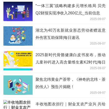
“一体三翼”战略构建多元增长格局 贝壳
Q2财报实现净收入260亿元_当前信息
2025-09-07
湖北为40万名新就业形态劳动者赠送意
外伤害互助保障|每日速讯
2025-09-07
2025新时代骨骼健康白皮书发布，推动
儿童补钙进入高含量维生素K2时代|每日
2025-09-07
消息
聚焦北纬黄金产茶带，《神奇的北纬・茶
的传人》预告片揭晓！
2025-09-07
丰收地图农担行｜财金支农产业兴 共绘