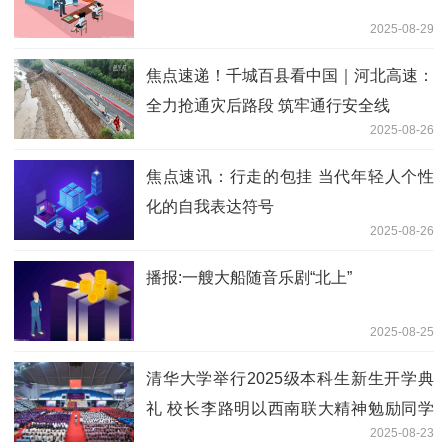
2025-08-29
焦点速递！千城百县看中国｜河北高速：
全力抢通灾后路段 筑牢通行安全线
2025-08-26
焦点速讯：行走的包挂 当代年轻人个性
化的自我表达符号
2025-08-26
播报:一艘大船随音乐剧“北上”
2025-08-25
清华大学举行2025级本科生新生开学典
礼 校长李路明以西南联大精神勉励同学
2025-08-23
焦点速讯