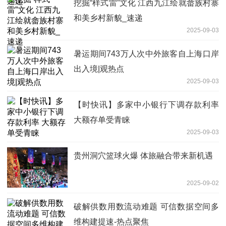
挖掘“样式雷”文化 江西九江绘就畲族村寨
和美乡村新貌_速递
2025-09-03
暑运期间743万人次中外旅客自上海口岸
出入境|观热点
2025-09-03
【时快讯】多家中小银行下调存款利率
大额存单受青睐
2025-09-03
贵州洞穴篮球火爆 体旅融合带来新机遇
2025-09-02
破解供数用数流动难题 可信数据空间多
维构建提速-热点聚焦