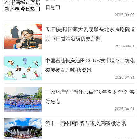
日热门
2025-09-02
天天快报!国家大剧院联袂北京京剧院 9
月17日首演新编历史京剧
2025-09-01
中国石油长庆油田CCUS技术埋存二氧化
碳突破百万吨-快资讯
2025-08-31
一家地产商 为什么做了8年夏令营？ 实
时焦点
2025-08-31
第十二届中国酣客节遵义启幕 微速讯