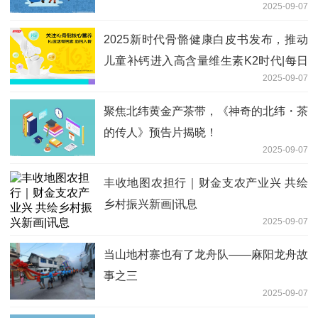
2025-09-07
2025新时代骨骼健康白皮书发布，推动
儿童补钙进入高含量维生素K2时代|每日
2025-09-07
消息
聚焦北纬黄金产茶带，《神奇的北纬・茶
的传人》预告片揭晓！
2025-09-07
丰收地图农担行｜财金支农产业兴 共绘
乡村振兴新画|讯息
2025-09-07
当山地村寨也有了龙舟队——麻阳龙舟故
事之三
2025-09-07