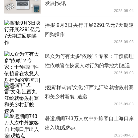
发展|快讯
2025-09-04
播报:9月3日央行开展2291亿元7天期逆
回购操作
2025-09-03
民众为何有太多“依赖”？专家：干预病理
性依赖旨在恢复人对行为的掌控力|速递
2025-09-03
挖掘“样式雷”文化 江西九江绘就畲族村寨
和美乡村新貌_速递
2025-09-03
暑运期间743万人次中外旅客自上海口岸
出入境|观热点
2025-09-03